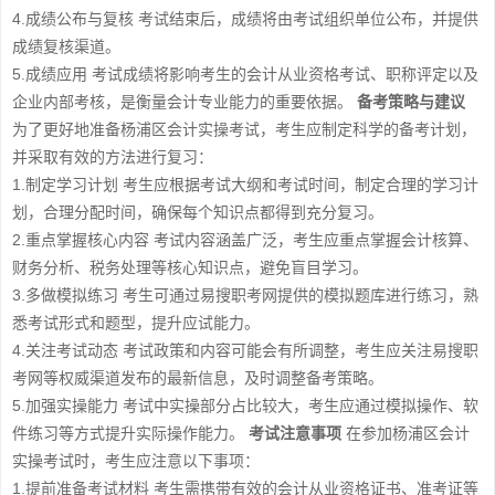
4.成绩公布与复核 考试结束后，成绩将由考试组织单位公布，并提供
成绩复核渠道。
5.成绩应用 考试成绩将影响考生的会计从业资格考试、职称评定以及
企业内部考核，是衡量会计专业能力的重要依据。
备考策略与建议
为了更好地准备杨浦区会计实操考试，考生应制定科学的备考计划，
并采取有效的方法进行复习：
1.制定学习计划 考生应根据考试大纲和考试时间，制定合理的学习计
划，合理分配时间，确保每个知识点都得到充分复习。
2.重点掌握核心内容 考试内容涵盖广泛，考生应重点掌握会计核算、
财务分析、税务处理等核心知识点，避免盲目学习。
3.多做模拟练习 考生可通过易搜职考网提供的模拟题库进行练习，熟
悉考试形式和题型，提升应试能力。
4.关注考试动态 考试政策和内容可能会有所调整，考生应关注易搜职
考网等权威渠道发布的最新信息，及时调整备考策略。
5.加强实操能力 考试中实操部分占比较大，考生应通过模拟操作、软
件练习等方式提升实际操作能力。
考试注意事项
在参加杨浦区会计
实操考试时，考生应注意以下事项：
1.提前准备考试材料 考生需携带有效的会计从业资格证书、准考证等