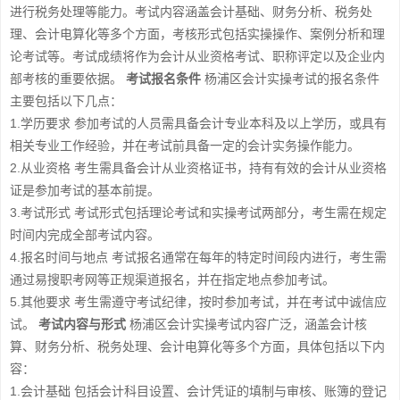
进行税务处理等能力。考试内容涵盖会计基础、财务分析、税务处
理、会计电算化等多个方面，考核形式包括实操操作、案例分析和理
论考试等。考试成绩将作为会计从业资格考试、职称评定以及企业内
部考核的重要依据。
考试报名条件
杨浦区会计实操考试的报名条件
主要包括以下几点：
1.学历要求 参加考试的人员需具备会计专业本科及以上学历，或具有
相关专业工作经验，并在考试前具备一定的会计实务操作能力。
2.从业资格 考生需具备会计从业资格证书，持有有效的会计从业资格
证是参加考试的基本前提。
3.考试形式 考试形式包括理论考试和实操考试两部分，考生需在规定
时间内完成全部考试内容。
4.报名时间与地点 考试报名通常在每年的特定时间段内进行，考生需
通过易搜职考网等正规渠道报名，并在指定地点参加考试。
5.其他要求 考生需遵守考试纪律，按时参加考试，并在考试中诚信应
试。
考试内容与形式
杨浦区会计实操考试内容广泛，涵盖会计核
算、财务分析、税务处理、会计电算化等多个方面，具体包括以下内
容：
1.会计基础 包括会计科目设置、会计凭证的填制与审核、账簿的登记