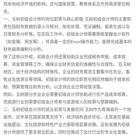
到本地经济环境的影响，还与国家政策、教育体系及市场需求密切相
关。
一、玉树初级会计师的岗位职责与核心职能 玉树初级会计师的主要职
责包括财务数据的录入与核对、账务处理、凭证编制、报表生成以及
日常财务分析等。在实际工作中，初级会计师需要熟练掌握会计软件
（如金蝶、用友等），并具备一定的Excel操作能力，能够完成基本的
财务报表编制与分析。
除了这些以外呢，初级会计师还需协助企业完成税务申报、成本核
算、资金管理等工作，确保企业财务信息的准确性与合规性。 在玉树
地区，由于经济结构的特殊性，企业的财务需求主要集中在农业、畜
牧业及旅游业等领域。初级会计师的岗位职责也相应地偏向于成本控
制、预算管理及财务分析，以支持企业日常经营决策。
例如，玉树部分农业企业需要初级会计师协助进行农产品成本核算，
而旅游行业则需要初级会计师参与旅游收入的核算与预算编制。
二、玉树初级会计师的就业前景与发展空间 玉树作为青海省的一个地
级市，近年来在国家政策支持下，经济结构逐步优化，尤其是在基础
设施建设、文化旅游和特色产业方面取得显著进展。这些发展为初级
会计师提供了更多就业机会，同时也推动了会计行业的专业化发展。