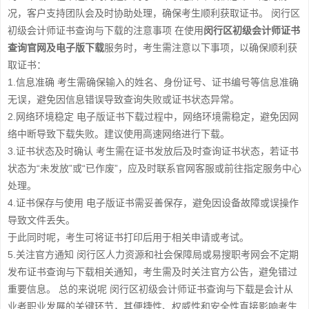
况，客户支持团队会及时协助处理，确保考生顺利获取证书。 闵行区
初级会计师证书查询与下载的注意事项 在使用
闵行区初级会计师证书
查询官网及电子版下载
服务时，考生需注意以下事项，以确保顺利获
取证书：
1.信息准确 考生需确保输入的姓名、身份证号、证书编号等信息准确
无误，避免因信息错误导致查询失败或证书状态异常。
2.网络环境稳定 电子版证书下载过程中，网络环境需稳定，避免因网
络中断导致下载失败。建议使用高速网络进行下载。
3.证书状态及时确认 考生需在证书发放后及时查询证书状态，若证书
状态为“未发放”或“已作废”，应及时联系官网客服或前往指定服务中心
处理。
4.证书保存与使用 电子版证书需妥善保存，避免因设备故障或误操作
导致文件丢失。
于此同时呢，考生可将证书打印后用于相关申请或考试。
5.关注官方通知 闵行区人力资源和社会保障局或易搜职考网会不定期
发布证书查询与下载相关通知，考生需及时关注官方公告，避免错过
重要信息。 总的来说呢 闵行区初级会计师证书查询与下载是会计从
业者职业发展的关键环节，其便捷性、权威性和安全性直接影响考生