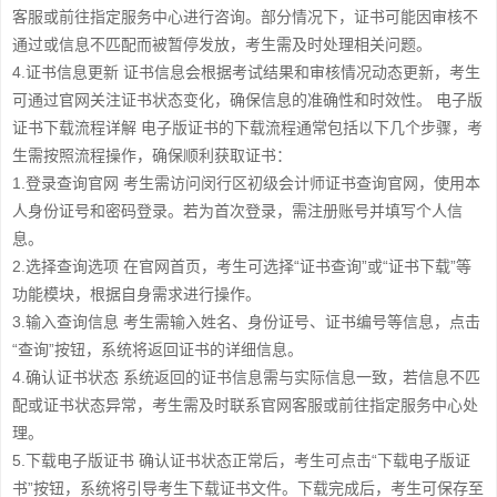
客服或前往指定服务中心进行咨询。部分情况下，证书可能因审核不
通过或信息不匹配而被暂停发放，考生需及时处理相关问题。
4.证书信息更新 证书信息会根据考试结果和审核情况动态更新，考生
可通过官网关注证书状态变化，确保信息的准确性和时效性。 电子版
证书下载流程详解 电子版证书的下载流程通常包括以下几个步骤，考
生需按照流程操作，确保顺利获取证书：
1.登录查询官网 考生需访问闵行区初级会计师证书查询官网，使用本
人身份证号和密码登录。若为首次登录，需注册账号并填写个人信
息。
2.选择查询选项 在官网首页，考生可选择“证书查询”或“证书下载”等
功能模块，根据自身需求进行操作。
3.输入查询信息 考生需输入姓名、身份证号、证书编号等信息，点击
“查询”按钮，系统将返回证书的详细信息。
4.确认证书状态 系统返回的证书信息需与实际信息一致，若信息不匹
配或证书状态异常，考生需及时联系官网客服或前往指定服务中心处
理。
5.下载电子版证书 确认证书状态正常后，考生可点击“下载电子版证
书”按钮，系统将引导考生下载证书文件。下载完成后，考生可保存至