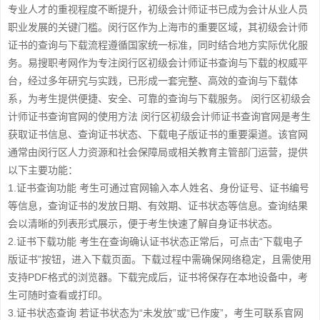
专业人才的重视程度不断提升，初级会计师证书已成为会计从业人员
职业发展的关键门槛。闵行区作为上海市的重要区域，其初级会计师
证书的查询与下载流程遵循国家统一标准，同时结合地方实际优化服
务。易搜职考网作为专注闵行区初级会计师证书查询与下载的权威平
台，经过多年研究与实践，已形成一套完整、高效的查询与下载体
系，为考生提供便捷、安全、可靠的查询与下载服务。 闵行区初级会
计师证书查询官网的使用方法 闵行区初级会计师证书查询官网是考生
获取证书信息、查询证书状态、下载电子版证书的重要渠道。该官网
通常由闵行区人力资源和社会保障局或相关教育主管部门运营，提供
以下主要功能：
1.证书查询功能 考生可通过官网输入本人姓名、身份证号、证书编号
等信息，查询证书的发放日期、有效期、证书状态等信息。查询结果
会以清晰的列表形式展示，便于考生快速了解自身证书状态。
2.证书下载功能 考生在查询确认证书状态正常后，可点击“下载电子
版证书”按钮，进入下载页面。下载过程中需确保网络稳定，且需使用
支持PDF格式的浏览器。下载完成后，证书将保存在本地设备中，考
生可随时查看或打印。
3.证书状态查询 若证书状态为“未发放”或“已作废”，考生可联系官网